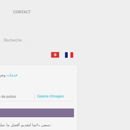
CONTACT
خدمات
وضع 
Galerie d'images
e de police
بفضل حيازة شهادة التأهيل التي قدمتها EMEM ،STEG تسعى دائما لتقديم أفضل ما تملك من خدمات، خبرات، إمكانات لتقديم وتركيب و ربط جميع أنواع المحولات :