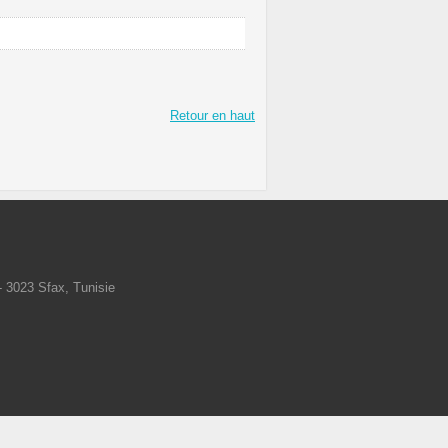
Retour en haut
- 3023 Sfax, Tunisie