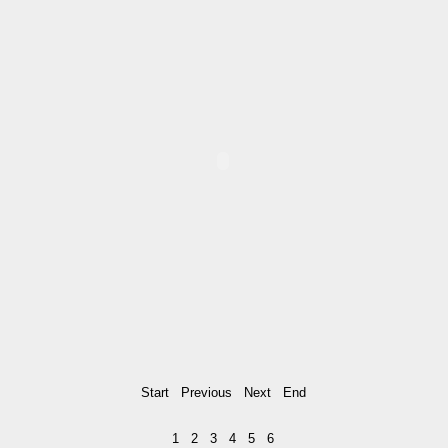
Start
Previous
Next
End
1
2
3
4
5
6