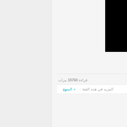
قراءة
10760
مرات
المزيد في هذه الفئة :
« المنهج