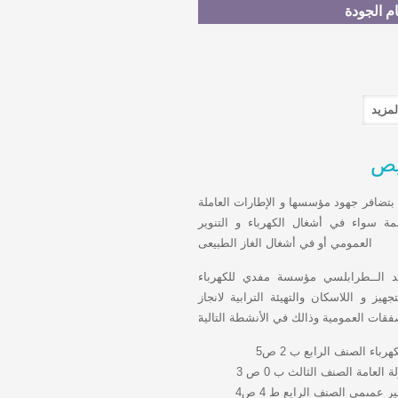
م الجودة
يص
بتضافر جهود مؤسسها و الإطارات العاملة
ة سواء في أشغال الكهرباء و التنوير
العمومي أو في أشغال الغاز الطبيعى
الــطرابلسي مؤسسة مفدي للكهرباء
 و اللاسكان والتهيئة الترابية لانجاز
فقات العمومية وذالك في الأنشطة التالية׃
اء الصنف الرابع ب 2 ص5
لعامة الصنف الثالث ب 0 ص 3
عمىمي الصنف الرابع ط 4 ص4