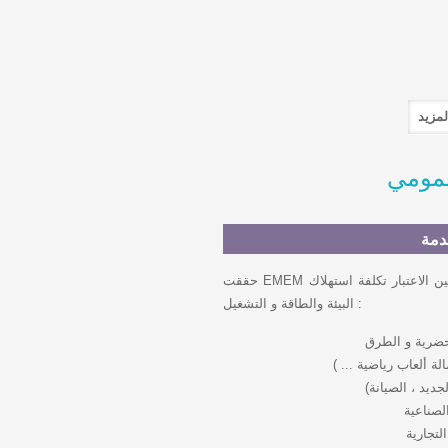
لعمومي
دمة
حققت EMEM العديد من مشاريع الإنارة العمومية مع الأخذ بعين الاعتبار تكلفة استهلاك
البيئة والطاقة و التشغيل :
حضرية و الطرق
لة ألعاب رياضية ... )
جديد ، الصيانة)
لصناعية
لتجارية