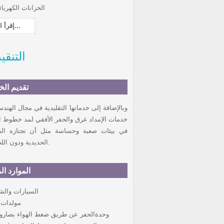
الخزانات الكهربائي
إقرأ المزيد...
التنق
تقديم الخ
وبالإضافة إلى خدماتها التقليدية في مجال الهندسة 
في بيئات صعبة وحساسة مثل أن تجتازه ال
الحديدية ودون اللجوء إلى أعمال مكلفة لفتح الأجواء ومعقدة.
الموارد ال
السيارات والش
مولدات
وحدةالحفر عن طريق ضغط الهواء بصاروخ قطره 95مم ، 10