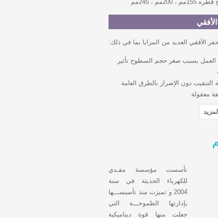
مم ، 245مم
الأفقي
لحفر الأفقي العديد من المزايا بما في ذلك
ذ العمل بسبب صغر حجم السطوح تأثير
ة التنقيب دون الإضرار بالطرق العامة
فة معقولة
م
تأسست مؤسسة مفـدي
للكهرباء الحديثة في سنة
2004 و تميزت منذ تأسيســـها
بإدارتها الطموحـــة التي
جعلت منها قوة ديناميكية