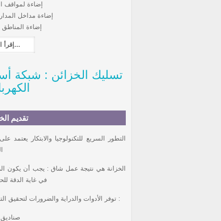
إضاءة لمواقف ا
إضاءة مداخل المدار
إضاءة المناطق 
إقرأ المزيد...
 : تسليك الخز
الكهربا
تقديم الخ
التطور السريع للتكنولوجيا والابتكار يعتمد عل
ا
الخزانة هي نتيجة عمل شاق : يجب أن يكون الر
في غاية الدقة للح
لهذ ا EMEM توفر الأدوات والدراية والضرورات لتحقيق التركيبات الكهربائية الخاصة بك :
صناديق