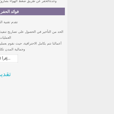
وحدةالحفر عن طريق ضغط الهواء بصاروخ قطره 155مم ، 200
فوائد الحفر 
:تقدم تقنية ا
الحد من التأخير في الحصول على تصاريح تنفي
العمليات
أعمالنا تتم بكامل الاحترافية، حيث نقوم بعملي
وجمالية المدن تكل
إقرأ المزيد...
تقدي