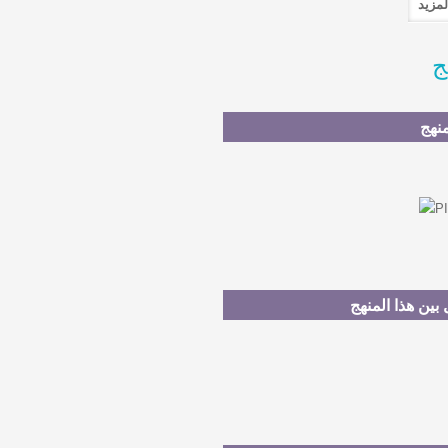
ج
نهج
ين هذا المنهج