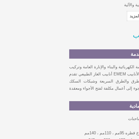
ة والآلية
يب
دمة
الكهربائية والبناء والإنارة العامة وتركيب
أنابيب الغاز الطبيعي تقدم EMEM خدمات الإمداد غرق والحفر الأفقي لمد خطوط الأنابيب
طرق والطرق السريعة وشبكات السكك
مادية
احنات
1مم ، 140مم