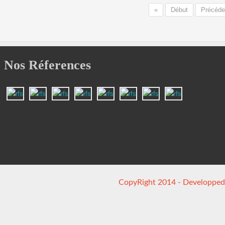
«
Début
Précéde
Nos Réferences
CopyRight 2014 - Developped